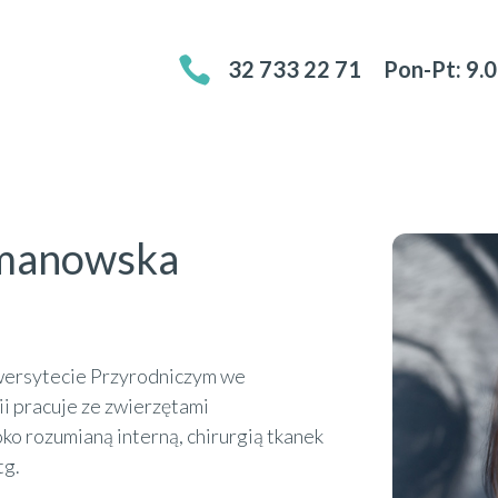

32 733 22 71
Pon-Pt: 9.
gmanowska
iwersytecie Przyrodniczym we
i pracuje ze zwierzętami
ko rozumianą interną, chirurgią tkanek
tg.