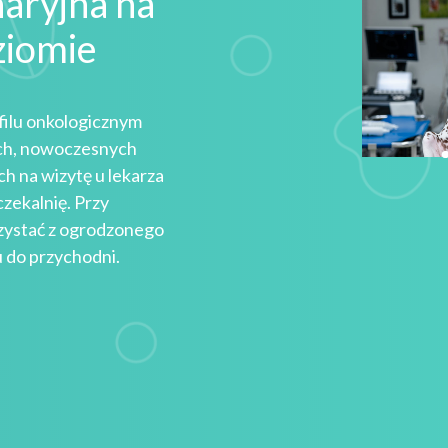
aryjna na
ziomie
filu onkologicznym
ch, nowoczesnych
h na wizytę u lekarza
zekalnię. Przy
rzystać z ogrodzonego
u do przychodni.