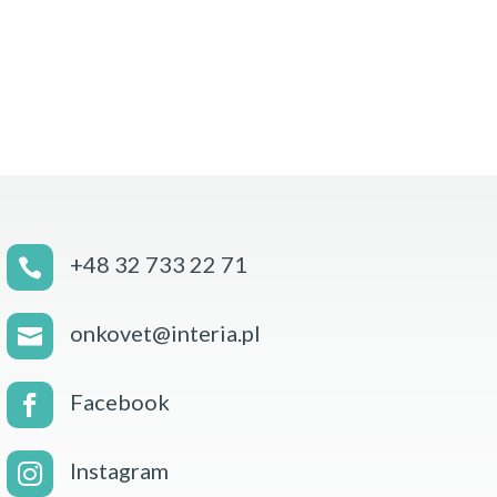
+48 32 733 22 71

onkovet@interia.pl

Facebook

Instagram
