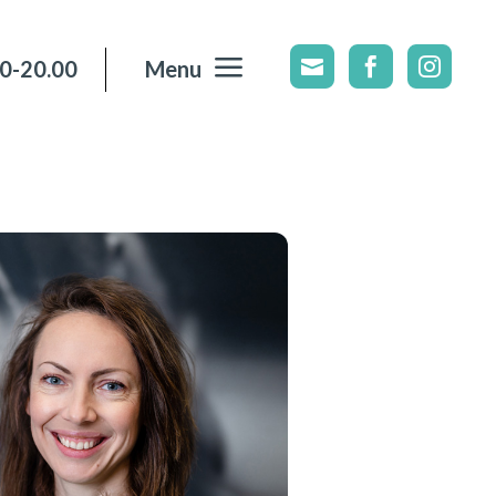
a
00-20.00
Menu


