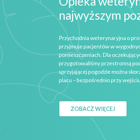
Opieka weteryn
najwyższym po
Przychodnia weterynaryjna o pro
przyjmuje pacjentów w wygodny
pomieszczeniach. Dla oczekującyc
przygotowaliśmy przestronną poc
sprzyjającej pogodzie można sko
placu – bezpośrednio przy wejści
ZOBACZ WIĘCEJ