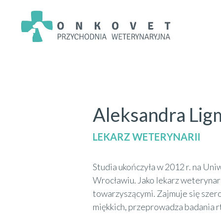
Aleksandra Li
LEKARZ WETERYNARII
Studia ukończyła w 2012 r. na Un
Wrocławiu. Jako lekarz weterynari
towarzyszącymi. Zajmuje się szero
miękkich, przeprowadza badania r