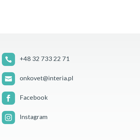
+48 32 733 22 71

onkovet@interia.pl

Facebook

Instagram
