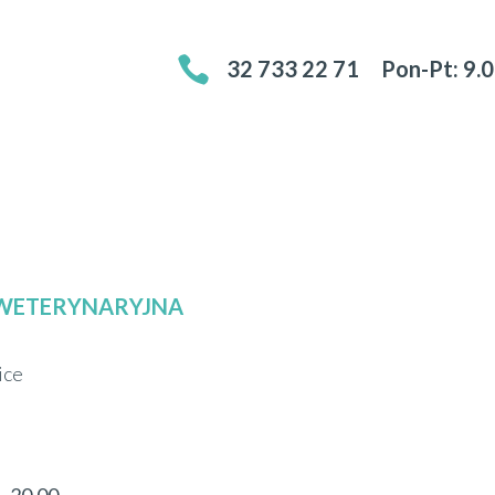

32 733 22 71
Pon-Pt: 9.
WETERYNARYJNA
ice