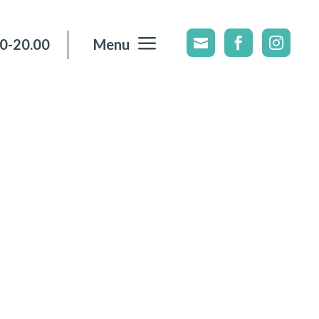
a
00-20.00
Menu


