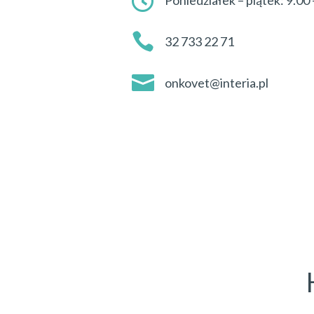

Poniedziałek – piątek: 9.00 

32 733 22 71

onkovet@interia.pl